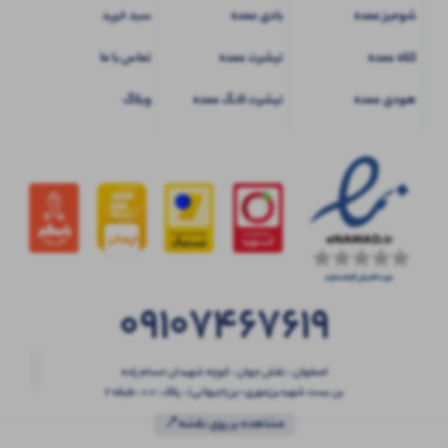
شومیز عمده
بادی عمده
سبد خرید
کلاه عمده
تیشرت عمده
تماس با ما
هودی عمده
تیشرت لانگ عمده
وبلاگ
09107467619
اصفهان ، نقش جهان ، کوچه شهیدان حسام زاده
بن بست شهیدبرزمهری-بن(جیهانی) ، پلاک : 0.0 ، طبقه 2
مشاهده بر روی نقشه📍