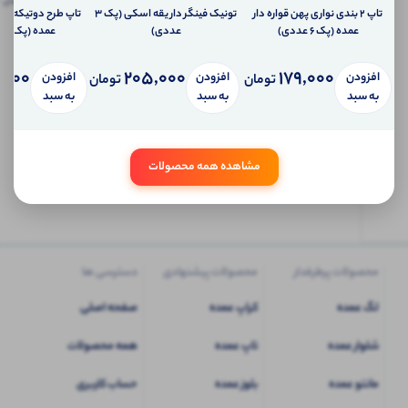
پیام
تاپ ۲ بندی نواری پهن قواره دار
تونیک فینگر دار یقه اسکی (پک 3
تاپ
امتیاز دریافت کنید.
شخصی
عمده (پک 6 عددی)
عددی)
عمده (پک 4 عددی)
آی شاپ
,000
205,000
179,000
افزودن
افزودن
افزودن
تومان
تومان
ابتدا
به سبد
به سبد
به سبد
وارد
حساب
کاربری
مشاهده همه محصولات
شوید
محصولات پرطرفدار
محصولات پیشنهادی
دسترسی ها
لگ عمده
کراپ عمده
صفحه اصلی
شلوار عمده
تاپ عمده
همه محصولات
مانتو عمده
بلوز عمده
حساب کاربری