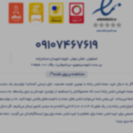
09107467619
اصفهان ، نقش جهان ، کوچه شهیدان حسام زاده
بن بست شهیدبرزمهری-بن(جیهانی) ، پلاک : 0.0 ، طبقه 2
مشاهده بر روی نقشه📍
اگر به دنبال خرید عمده لباس زنانه با بهترین قیمت هستید، جای درستی آمده‌اید! تولیدیم یک سایت
عمده فروشی لباس زنانه است که محصولاتش را مستقیم از تولیدی خودمان و بدون واسطه، به دست
شما می‌رساند. این یعنی شما می‌توانید لباس های عمده را با قیمت‌های رقابتی تهیه کنید. ما در تولیدیم
انواع لباس زنانه را در پک های (2، 4، 6، 8، 10 یا 12 تایی) آماده و به سراسر کشور ارسال می‌کنیم. اگر دنبال
منبعی برای خرید لباس عمده برای مغازه و یا خرید لباس عمده برای پیج اینستاگرام تان می گردید، حتما به
ما سری بزنید!