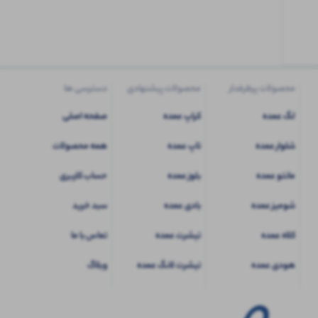
کاربری
شوید
محصولات پرطرفدار
محصولات پیشنهادی
دسترسی ها
لگ عمده
کراپ عمده
صفحه اصلی
شلوار عمده
تاپ عمده
همه محصولات
مانتو عمده
بلوز عمده
حساب کاربری
شومیز عمده
بادی عمده
سبد خرید
کلاه عمده
تیشرت عمده
تماس با ما
هودی عمده
تیشرت لانگ عمده
وبلاگ