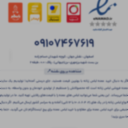
09107467619
اصفهان ، نقش جهان ، کوچه شهیدان حسام زاده
بن بست شهیدبرزمهری-بن(جیهانی) ، پلاک : 0.0 ، طبقه 2
مشاهده بر روی نقشه📍
اگر به دنبال خرید عمده لباس زنانه با بهترین قیمت هستید، جای درستی آمده‌اید! تولیدیم یک سایت
عمده فروشی لباس زنانه است که محصولاتش را مستقیم از تولیدی خودمان و بدون واسطه، به دست
شما می‌رساند. این یعنی شما می‌توانید لباس های عمده را با قیمت‌های رقابتی تهیه کنید. ما در تولیدیم
انواع لباس زنانه را در پک های (2، 4، 6، 8، 10 یا 12 تایی) آماده و به سراسر کشور ارسال می‌کنیم. اگر دنبال
منبعی برای خرید لباس عمده برای مغازه و یا خرید لباس عمده برای پیج اینستاگرام تان می گردید، حتما به
ما سری بزنید!