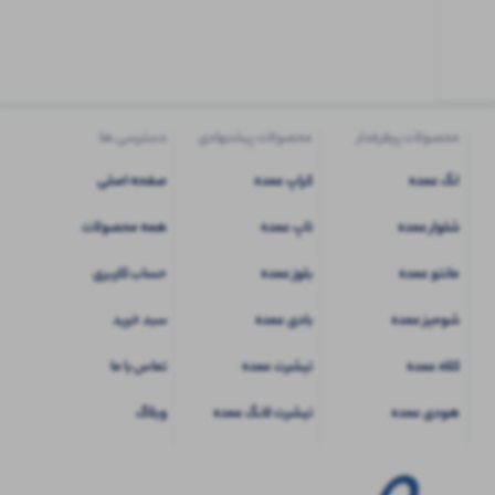
کاربری
شوید
محصولات پرطرفدار
محصولات پیشنهادی
دسترسی ها
لگ عمده
کراپ عمده
صفحه اصلی
شلوار عمده
تاپ عمده
همه محصولات
مانتو عمده
بلوز عمده
حساب کاربری
شومیز عمده
بادی عمده
سبد خرید
کلاه عمده
تیشرت عمده
تماس با ما
هودی عمده
تیشرت لانگ عمده
وبلاگ