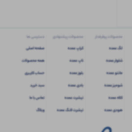
کاربری
شوید
محصولات پرطرفدار
محصولات پیشنهادی
دسترسی ها
لگ عمده
کراپ عمده
صفحه اصلی
شلوار عمده
تاپ عمده
همه محصولات
مانتو عمده
بلوز عمده
حساب کاربری
شومیز عمده
بادی عمده
سبد خرید
کلاه عمده
تیشرت عمده
تماس با ما
هودی عمده
تیشرت لانگ عمده
وبلاگ