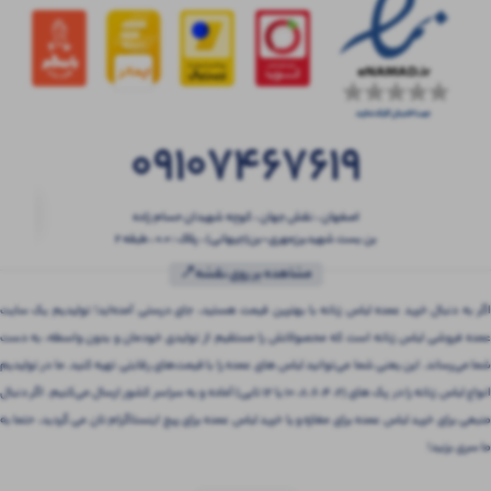
09107467619
اصفهان ، نقش جهان ، کوچه شهیدان حسام زاده
بن بست شهیدبرزمهری-بن(جیهانی) ، پلاک : 0.0 ، طبقه 2
مشاهده بر روی نقشه📍
اگر به دنبال خرید عمده لباس زنانه با بهترین قیمت هستید، جای درستی آمده‌اید! تولیدیم یک سایت
عمده فروشی لباس زنانه است که محصولاتش را مستقیم از تولیدی خودمان و بدون واسطه، به دست
شما می‌رساند. این یعنی شما می‌توانید لباس های عمده را با قیمت‌های رقابتی تهیه کنید. ما در تولیدیم
انواع لباس زنانه را در پک های (2، 4، 6، 8، 10 یا 12 تایی) آماده و به سراسر کشور ارسال می‌کنیم. اگر دنبال
منبعی برای خرید لباس عمده برای مغازه و یا خرید لباس عمده برای پیج اینستاگرام تان می گردید، حتما به
ما سری بزنید!