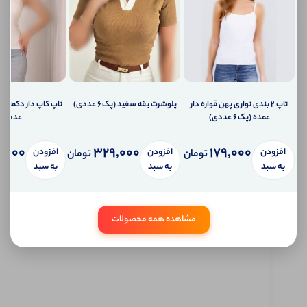
شما
اطلاع
دهیم؟
ارسال
ایمیل
به
ایمیل
شما
تاپ ۲ بندی نواری پهن قواره دار
پلوشرت یقه سفید (پک 6 عددی)
ارسال
عمده (پک 6 عددی)
عددی)
پیامک
به
تلفن
0,000
329,000
179,000
افزودن
افزودن
افزودن
تومان
تومان
همراه
به سبد
به سبد
به سبد
شما
سیستم
پیام
شخصی
مشاهده همه محصولات
آی شاپ
ابتدا
وارد
حساب