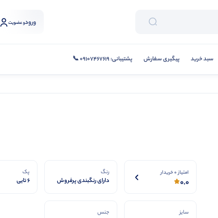
ورود
و عضویت
سبد خرید
پیگیری سفارش
پشتیبانی: 09107467619 📞
رنگ
پک
امتیاز 0 خریدار
دارای رنگبندی پرفروش
6 تایی
0.0
سایز
جنس