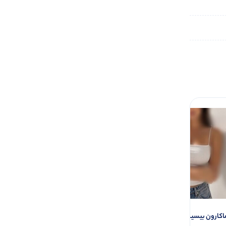
کارون بیسیک عمده (پک 6 عددی)
تاپ دوبندی سوتینی عمده (پک 6 عددی)