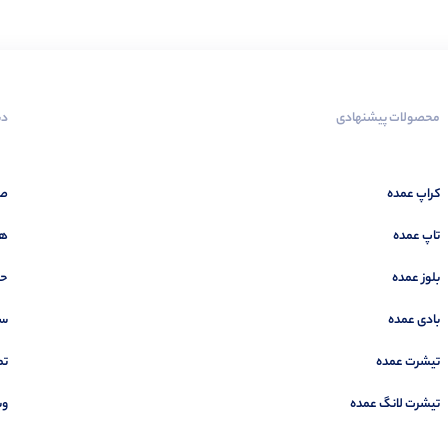
محصولات پیشنهادی
دس
کراپ عمده
صف
تاپ عمده
هم
بلوز عمده
حس
بادی عمده
سب
تیشرت عمده
تم
تیشرت لانگ عمده
وب