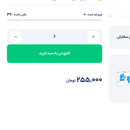
36
0
فروخته شده :
باقی مانده :
از سفارش
افزودن‌به‌سبد‌خرید
255,000
تومان