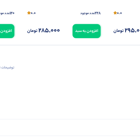
120
0.0
228
0.0
عدد موجود
عدد موج
285,000
295,
تومان
تومان
افزودن به سبد
افزودن 
توضیحات ت