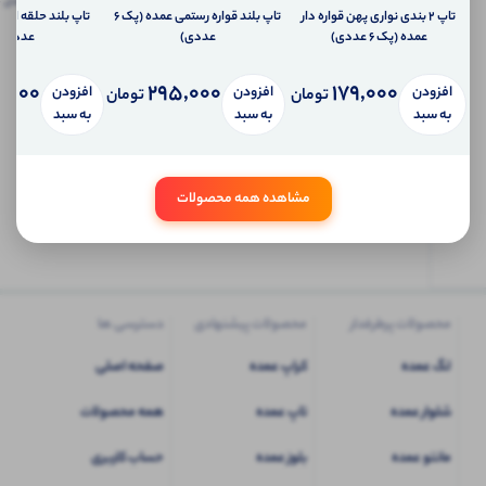
پیام
تاپ ۲ بندی نواری پهن قواره دار
تاپ بلند قواره رستمی عمده (پک 6
امتیاز دریافت کنید.
شخصی
عمده (پک 6 عددی)
عددی)
عددی)
آی شاپ
,000
295,000
179,000
افزودن
افزودن
افزودن
تومان
تومان
ابتدا
به سبد
به سبد
به سبد
وارد
حساب
کاربری
مشاهده همه محصولات
شوید
محصولات پرطرفدار
محصولات پیشنهادی
دسترسی ها
لگ عمده
کراپ عمده
صفحه اصلی
شلوار عمده
تاپ عمده
همه محصولات
مانتو عمده
بلوز عمده
حساب کاربری