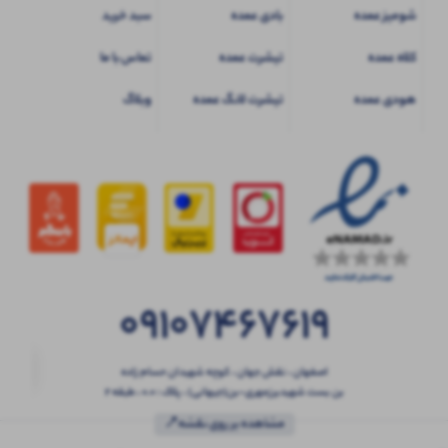
شومیز عمده
بادی عمده
سبد خرید
کلاه عمده
تیشرت عمده
تماس با ما
هودی عمده
تیشرت لانگ عمده
وبلاگ
09107467619
اصفهان ، نقش جهان ، کوچه شهیدان حسام زاده
بن بست شهیدبرزمهری-بن(جیهانی) ، پلاک : 0.0 ، طبقه 2
مشاهده بر روی نقشه📍