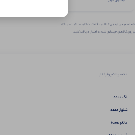
به‌عنوان کاربر
شمـا هـم دربـاره ایـن کــالا دیــدگاه ثبــت کنید، بــا ثبــت‌دیـدگاه
بر روی کالاهای خریداری شده ۵ امتیاز دریافت کنید.
محصولات پرطرفدار
لگ عمده
شلوار عمده
مانتو عمده