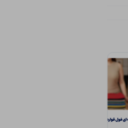
تاپ حلقه ای فول قواره رستمی عمده (پک 6
تاپ رکابی بیسیک قواره دار عمده (پک 6
عددی)