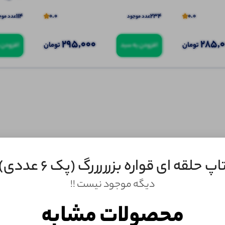
114
0.0
234
0.0
عدد موجود
عدد موج
295,000
285,
تومان
تومان
افزودن به سبد
افزودن 
اپ حلقه ای قواره بزرررررگ (پک 6 عددی)
دیگه موجود نیست !!
ثبـــــت‌دیدگاه
محصولات مشابه
به‌عنوان کاربر