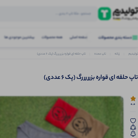
صفحه اصلی
همه محصولات
بیشترین موجودی ها
دسته بندی محصولات
تولیدیم
زنانه
تاپ عمده
تاپ حلقه ای قواره بزرررررگ (پک 6 عددی)
تاپ حلقه ای قواره بزرررررگ (پک 6 عددی)
0.0