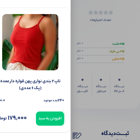
0
تعداد امتیازها
اگر این محص
0
0 نفر
مثبت
0
0 نفر
بی طرف
0
0 نفر
منفی
0
0
0
تاپ ۲ بندی نواری پهن قواره دار عمده
دیــــدگاه
دیــــدگاه
دیــــدگاه
(پک 6 عددی)
کــــل کالا
خریداران
کاربـــــران
0.0
240
عدد موجود
179,000
توما
افزودن به سبد
ثبـــــت‌دیدگاه