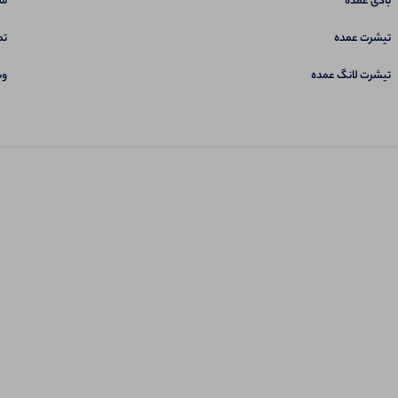
بادی عمده
سب
تیشرت عمده
تم
تیشرت لانگ عمده
وب