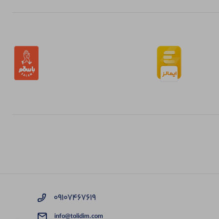
09107467619
info@tolidim.com