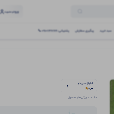
ورود
و عضویت
سبد خرید
پیگیری سفارش
پشتیبانی: 09107467619 📞
امتیاز 0 خریدار
0.0
مشاهده ویژگی‌های محصول