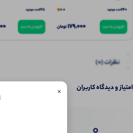
228
0.0
240
عدد موجود
عدد موجود
000
179,000
تومان
افزودن به سبد
افزودن به سبد
نظرات (0)
امتیاز و دیدگاه کاربران
×
ت
0