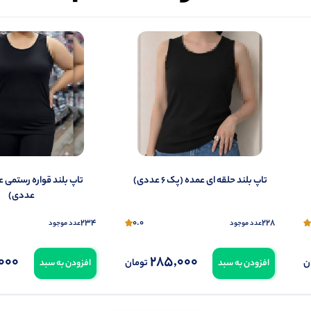
شما هم می‌توانید در مورد این کالا نظر دهید.
ول را قبلا خریده باشید، دیدگاه شما به عنوان خریدار ثبت خواهد شد. همچنین در صورت
تمایل می‌توانید به صورت ناشناس نیز دیدگاه خود را ثبت کنید.
تاپ بلند حلقه ای عمده (پک 6 عددی)
عددی)
234
0.0
228
عدد موجود
عدد موجود
000
285,000
ن
تومان
افزودن به سبد
افزودن به سبد