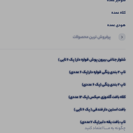
شومیز عمده
کلاه عمده
هودی عمده
پرفروش ترین محصولات
آخرین محصولاتی که بازدید کردید
تاپ حلقه ای قواره بزرررررگ (پک 6 عددی)
شلوار جناغی بیرون پوش قواره دار ( پک 6 تایی )
تاپ ۲ بندی رنگی قواره دار (پک 6 عددی)
تاپ 2 بندی رنگی (پک 6 عددی)
کلاه بافت گلدوزی میکس (پک 12 عددی)
بافت استین دار فندقی ( پک 6 تایی )
تاپ بافت یقه دلبر (پک 7عددی)
چگونه به مــــــا اعتماد کنید