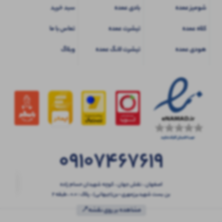
شومیز عمده
بادی عمده
سبد خرید
کلاه عمده
تیشرت عمده
تماس با ما
هودی عمده
تیشرت لانگ عمده
وبلاگ
09107467619
اصفهان ، نقش جهان ، کوچه شهیدان حسام زاده
بن بست شهیدبرزمهری-بن(جیهانی) ، پلاک : 0.0 ، طبقه 2
مشاهده بر روی نقشه📍