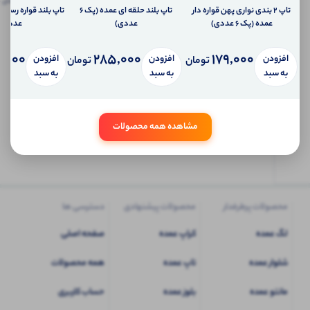
پیام
تاپ ۲ بندی نواری پهن قواره دار
تاپ بلند حلقه ای عمده (پک 6
امتیاز دریافت کنید.
شخصی
عمده (پک 6 عددی)
عددی)
عددی)
آی شاپ
,000
285,000
179,000
افزودن
افزودن
افزودن
تومان
تومان
ابتدا
به سبد
به سبد
به سبد
وارد
حساب
کاربری
مشاهده همه محصولات
شوید
محصولات پرطرفدار
محصولات پیشنهادی
دسترسی ها
لگ عمده
کراپ عمده
صفحه اصلی
شلوار عمده
تاپ عمده
همه محصولات
مانتو عمده
بلوز عمده
حساب کاربری