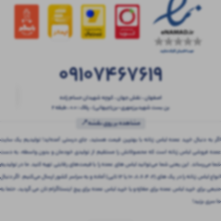
09107467619
اصفهان ، نقش جهان ، کوچه شهیدان حسام زاده
بن بست شهیدبرزمهری-بن(جیهانی) ، پلاک : 0.0 ، طبقه 2
مشاهده بر روی نقشه📍
اگر به دنبال خرید عمده لباس زنانه با بهترین قیمت هستید، جای درستی آمده‌اید! تولیدیم یک سایت
عمده فروشی لباس زنانه است که محصولاتش را مستقیم از تولیدی خودمان و بدون واسطه، به دست
شما می‌رساند. این یعنی شما می‌توانید لباس های عمده را با قیمت‌های رقابتی تهیه کنید. ما در تولیدیم
انواع لباس زنانه را در پک های (2، 4، 6، 8، 10 یا 12 تایی) آماده و به سراسر کشور ارسال می‌کنیم. اگر دنبال
منبعی برای خرید لباس عمده برای مغازه و یا خرید لباس عمده برای پیج اینستاگرام تان می گردید، حتما به
ما سری بزنید!