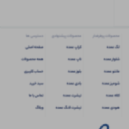
کاربری
شوید
محصولات پرطرفدار
محصولات پیشنهادی
دسترسی ها
لگ عمده
کراپ عمده
صفحه اصلی
شلوار عمده
تاپ عمده
همه محصولات
مانتو عمده
بلوز عمده
حساب کاربری
شومیز عمده
بادی عمده
سبد خرید
کلاه عمده
تیشرت عمده
تماس با ما
هودی عمده
تیشرت لانگ عمده
وبلاگ