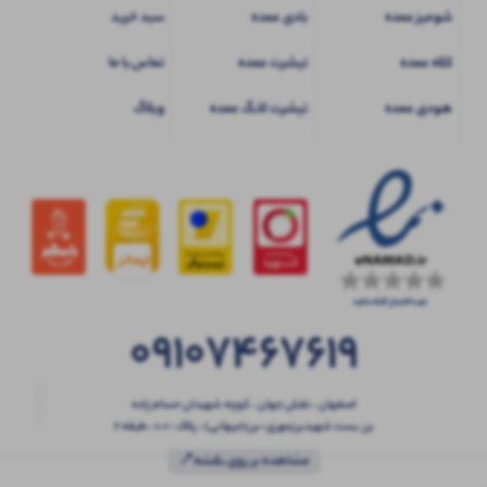
شومیز عمده
بادی عمده
سبد خرید
کلاه عمده
تیشرت عمده
تماس با ما
هودی عمده
تیشرت لانگ عمده
وبلاگ
09107467619
اصفهان ، نقش جهان ، کوچه شهیدان حسام زاده
بن بست شهیدبرزمهری-بن(جیهانی) ، پلاک : 0.0 ، طبقه 2
مشاهده بر روی نقشه📍