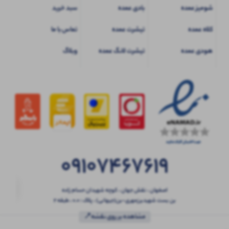
شومیز عمده
بادی عمده
سبد خرید
کلاه عمده
تیشرت عمده
تماس با ما
هودی عمده
تیشرت لانگ عمده
وبلاگ
09107467619
اصفهان ، نقش جهان ، کوچه شهیدان حسام زاده
بن بست شهیدبرزمهری-بن(جیهانی) ، پلاک : 0.0 ، طبقه 2
مشاهده بر روی نقشه📍