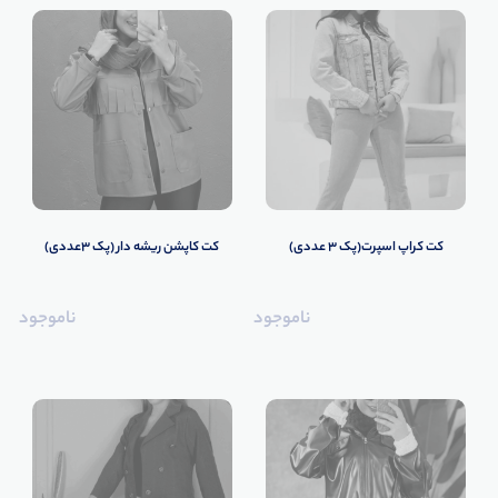
کت کراپ اسپرت(پک 3 عددی)
کت کاپشن ریشه دار (پک 3عددی)
ناموجود
ناموجود