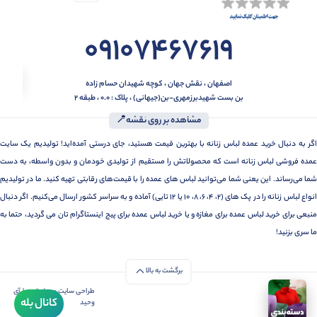
09107467619
اصفهان ، نقش جهان ، کوچه شهیدان حسام زاده
بن بست شهیدبرزمهری-بن(جیهانی) ، پلاک : 0.0 ، طبقه 2
مشاهده بر روی نقشه📍
اگر به دنبال خرید عمده لباس زنانه با بهترین قیمت هستید، جای درستی آمده‌اید! تولیدیم یک سایت
عمده فروشی لباس زنانه است که محصولاتش را مستقیم از تولیدی خودمان و بدون واسطه، به دست
شما می‌رساند. این یعنی شما می‌توانید لباس های عمده را با قیمت‌های رقابتی تهیه کنید. ما در تولیدیم
انواع لباس زنانه را در پک های (2، 4، 6، 8، 10 یا 12 تایی) آماده و به سراسر کشور ارسال می‌کنیم. اگر دنبال
منبعی برای خرید لباس عمده برای مغازه و یا خرید لباس عمده برای پیج اینستاگرام تان می گردید، حتما به
ما سری بزنید!
برگشت به بالا
طراحی سایت و سئو توسط آی
کانال بله
وحید