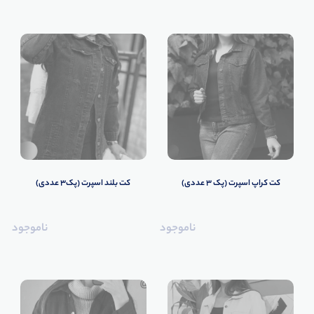
کت کراپ اسپرت (پک 3 عددی)
کت بلند اسپرت (پک3 عددی)
ناموجود
ناموجود