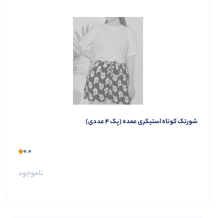
شورتک کوتاه استیکری عمده (پک 4 عددی)
0.0
ناموجود