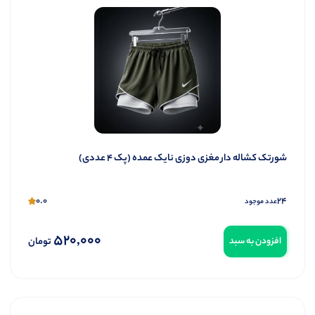
شورتک کشاله دار مغزی دوزی نایک عمده (پک 4 عددی)
0.0
24
عدد موجود
520,000
تومان
افزودن به سبد