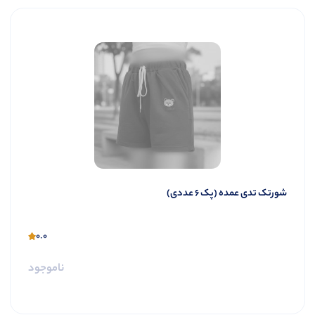
شورتک تدی عمده (پک 6 عددی)
0.0
ناموجود