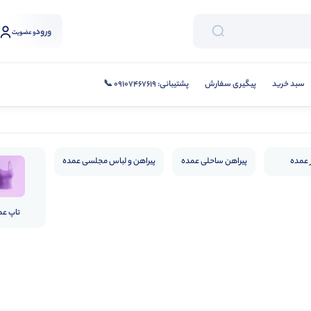
ورود
و عضویت
سبد خرید
پیگیری سفارش
پشتیبانی: 09107467619 📞
ر عمده
پیراهن ساحلی عمده
پیراهن و لباس مجلسی عمده
تاپ عم