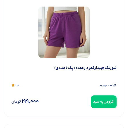
شورتک جیبدار کمر دار عمده (پک 6 عددی)
0.0
24
عدد موجود
199,000
تومان
افزودن به سبد