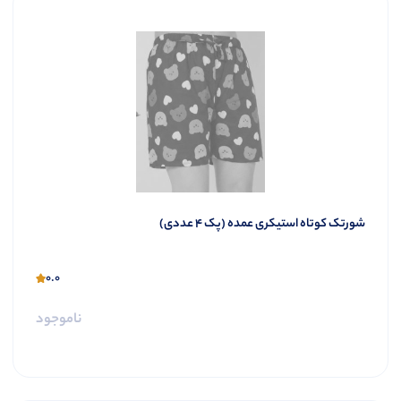
شورتک کوتاه استیکری عمده (پک 4 عددی)
0.0
ناموجود