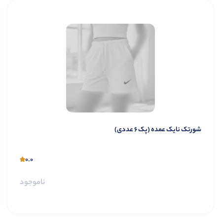
شورتک نایک عمده (پک 6 عددی)
0.0
ناموجود