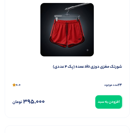
شورتک مغزی دوزی alo عمده (پک 4 عددی)
0.0
24
عدد موجود
395,000
تومان
افزودن به سبد