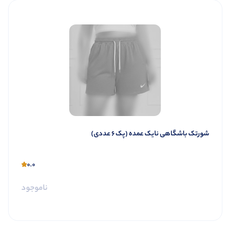
شورتک باشگاهی نایک عمده (پک 6 عددی)
0.0
ناموجود