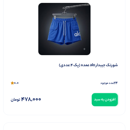
شورتک جیبدار alo عمده (پک 4 عددی)
0.0
24
عدد موجود
478,000
تومان
افزودن به سبد