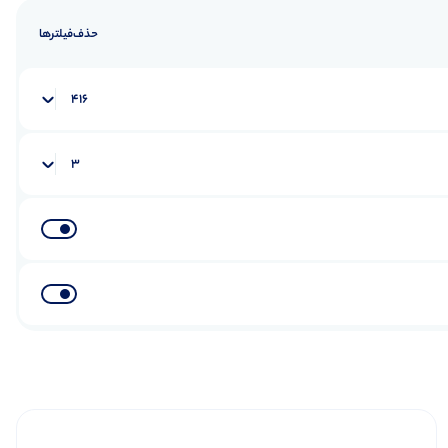
حذف‌فیلتر‌ها
416
3