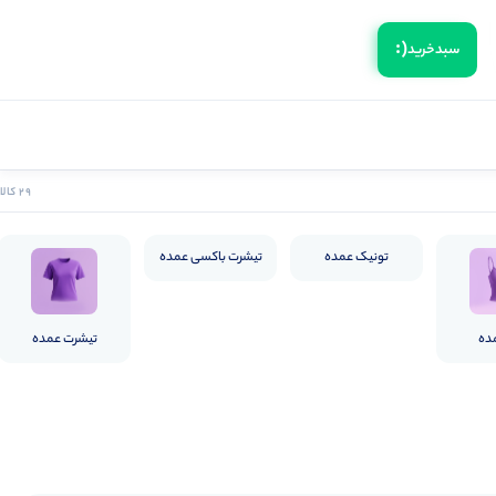
(:
سبد‌خرید
29 کالا
تونیک عمده
تیشرت باکسی عمده
ده
تیشرت عمده