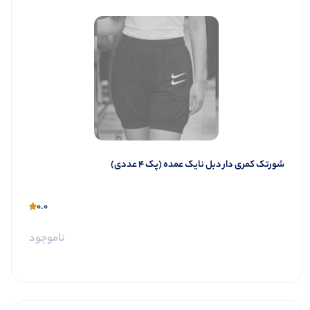
شورتک کمری دار دبل نایک عمده (پک 4 عددی)
0.0
ناموجود