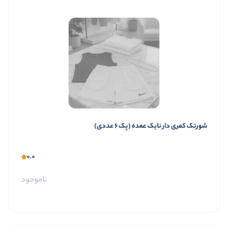
شورتک کمری دار نایک عمده (پک 6 عددی)
0.0
ناموجود