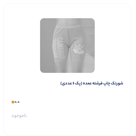
شورتک چاپ فرشته عمده (پک 6 عددی)
0.0
ناموجود