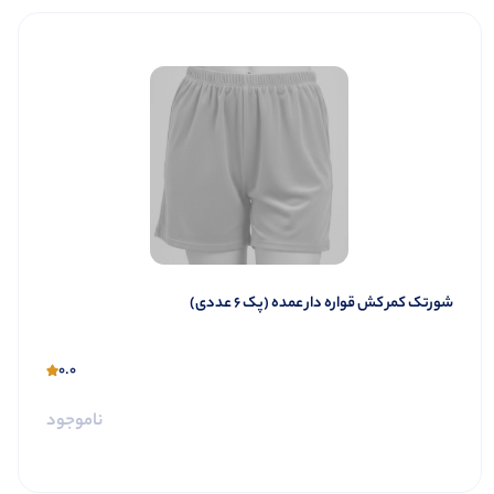
️شورتک کمر کش قواره دار عمده (پک 6 عددی)
0.0
ناموجود