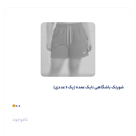
شورتک باشگاهی نایک عمده (پک 6 عددی)
0.0
ناموجود