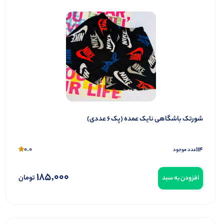
شورتک باشگاهی نایک عمده (پک 6 عددی)
0.0
114
عدد موجود
185,000
تومان
افزودن به سبد