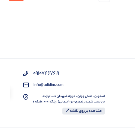
09107467619
info@tolidim.com
اصفهان ، نقش جهان ، کوچه شهیدان حسام زاده
بن بست شهیدبرزمهری-بن(جیهانی) ، پلاک : 0.0 ، طبقه 2
مشاهده بر روی نقشه📍