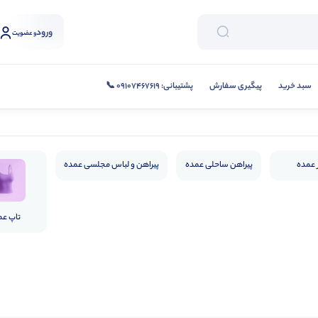
ورود
و عضویت
سبد خرید
پیگیری سفارش
پشتیبانی: 09107467619 📞
ر عمده
پیراهن ساحلی عمده
پیراهن و لباس مجلسی عمده
تاپ عم