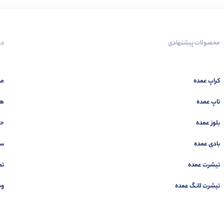
محصولات پیشنهادی
دس
کراپ عمده
صف
تاپ عمده
هم
بلوز عمده
حس
بادی عمده
سب
تیشرت عمده
تم
تیشرت لانگ عمده
وب