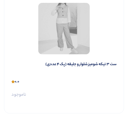
ست 3 تیکه شومیز شلوار و جلیقه (پک 4 عددی)
0.0
ناموجود