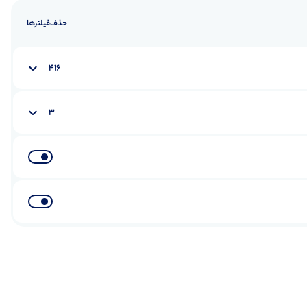
حذف‌فیلتر‌ها
416
3