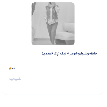
جلیقه وشلوار و شومیز ۳ تیکه (پک 4 عددی)
0.0
ناموجود