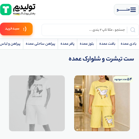
منــــــــــــو
(:
سبـد
خرید
بادی عمده
بافت عمده
بلوز عمده
پافر عمده
پیراهن ساحلی عمده
پیراهن و لبا
ست تیشرت و شلوارک عمده
54
عدد موجود