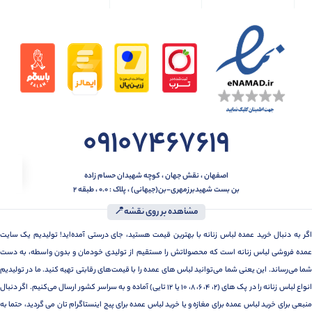
09107467619
اصفهان ، نقش جهان ، کوچه شهیدان حسام زاده
بن بست شهیدبرزمهری-بن(جیهانی) ، پلاک : 0.0 ، طبقه 2
مشاهده بر روی نقشه📍
اگر به دنبال خرید عمده لباس زنانه با بهترین قیمت هستید، جای درستی آمده‌اید! تولیدیم یک سایت
عمده فروشی لباس زنانه است که محصولاتش را مستقیم از تولیدی خودمان و بدون واسطه، به دست
شما می‌رساند. این یعنی شما می‌توانید لباس های عمده را با قیمت‌های رقابتی تهیه کنید. ما در تولیدیم
انواع لباس زنانه را در پک های (2، 4، 6، 8، 10 یا 12 تایی) آماده و به سراسر کشور ارسال می‌کنیم. اگر دنبال
منبعی برای خرید لباس عمده برای مغازه و یا خرید لباس عمده برای پیج اینستاگرام تان می گردید، حتما به