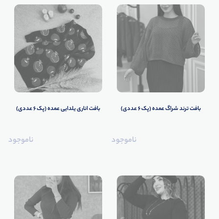
️بافت ترند شراگ عمده (پک 6 عددی)
️️بافت اناری یلدایی عمده (پک 6 عددی)
ناموجود
ناموجود