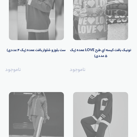
تونیک بافت كيسه اي طرح LOVE عمده (پک
ست بلوز و شلوار بافت عمده (پک 4 عددی)
5 عددی)
ناموجود
ناموجود