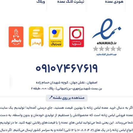
هودی عمده
تیشرت لانگ عمده
وبلاگ
09107467619
اصفهان ، نقش جهان ، کوچه شهیدان حسام زاده
بن بست شهیدبرزمهری-بن(جیهانی) ، پلاک : 0.0 ، طبقه 2
مشاهده بر روی نقشه📍
اگر به دنبال خرید عمده لباس زنانه با بهترین قیمت هستید، جای درستی آمده‌اید! تولیدیم یک سایت
عمده فروشی لباس زنانه است که محصولاتش را مستقیم از تولیدی خودمان و بدون واسطه، به دست
شما می‌رساند. این یعنی شما می‌توانید لباس های عمده را با قیمت‌های رقابتی تهیه کنید. ما در تولیدیم
انواع لباس زنانه را در پک های (2، 4، 6، 8، 10 یا 12 تایی) آماده و به سراسر کشور ارسال می‌کنیم. اگر دنبال