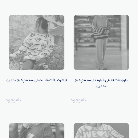
بلوز بافت ۶خطی قواره دار عمده (پک 6
️تیشرت بافت قلب خطی عمده (پک 6 عددی)
عددی)
ناموجود
ناموجود