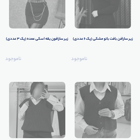
️زیر سارافن بافت باتو مشکی (پک 6 عددی)
زیر سارافون یقه اسکی عمده (پک 3 عددی)
ناموجود
ناموجود