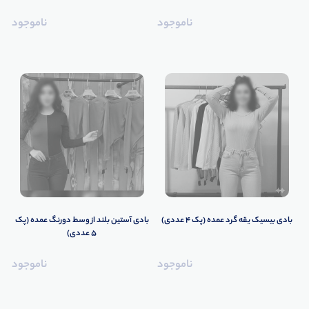
ناموجود
ناموجود
بادی بیسیک یقه گرد عمده (پک 4 عددی)
️بادی آستین بلند از وسط دورنگ عمده (پک
5 عددی)
ناموجود
ناموجود