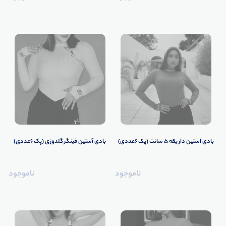
بادی استین دار یقه 5 سانت (پک 6عددی)
بادی آستین فینگر گلدوزی (پک 6عددی)
ناموجود
ناموجود