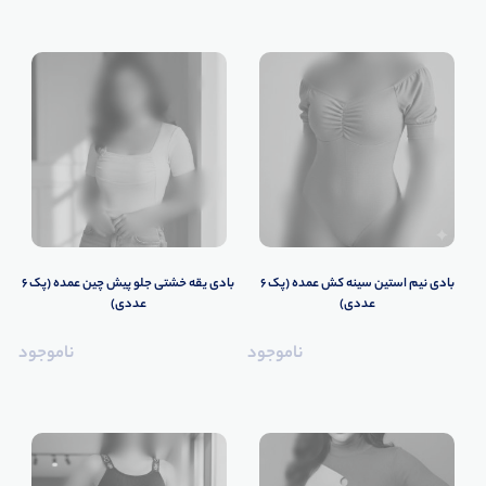
️بادی نیم استین سینه کش عمده (پک 6
️ بادی یقه خشتی جلو پیش چین عمده (پک 6
عددی)️
عددی)️
ناموجود
ناموجود