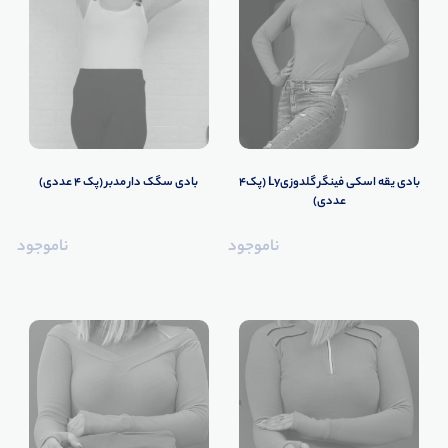
بادی یقه اسکی فینگر گلدوزیLy (پک4
بادی سگک دار مدبر (پک 4 عددی)
عددی)
ناموجود
ناموجود