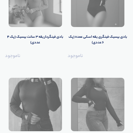
بادی بیسیک فینگری یقه اسکی عمده (پک
بادی فینگردار یقه ۳ سانت بیسیک (پک 4
6 عددی)
عددی)
ناموجود
ناموجود